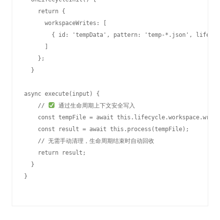
    return {

      workspaceWrites: [

        { id: 'tempData', pattern: 'temp-*.json', lifecyc
      ]

    };

  }

async execute(input) {

    // 
 通过生命周期上下文安全写入

    const tempFile = await this.lifecycle.workspace.write
    const result = await this.process(tempFile);

    // 无需手动清理，生命周期结束时自动回收

    return result;

  }
