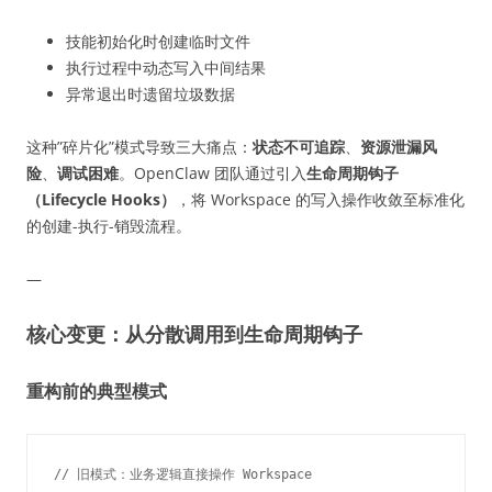
技能初始化时创建临时文件
执行过程中动态写入中间结果
异常退出时遗留垃圾数据
这种”碎片化”模式导致三大痛点：
状态不可追踪
、
资源泄漏风
险
、
调试困难
。OpenClaw 团队通过引入
生命周期钩子
（Lifecycle Hooks）
，将 Workspace 的写入操作收敛至标准化
的创建-执行-销毁流程。
—
核心变更：从分散调用到生命周期钩子
重构前的典型模式
// 旧模式：业务逻辑直接操作 Workspace
