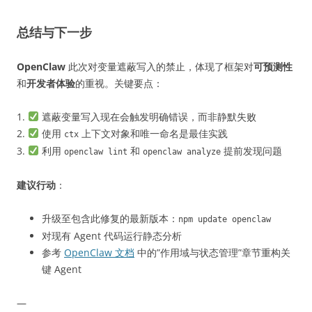
总结与下一步
OpenClaw
此次对变量遮蔽写入的禁止，体现了框架对
可预测性
和
开发者体验
的重视。关键要点：
1.
遮蔽变量写入现在会触发明确错误，而非静默失败
2.
使用
上下文对象和唯一命名是最佳实践
ctx
3.
利用
和
提前发现问题
openclaw lint
openclaw analyze
建议行动
：
升级至包含此修复的最新版本：
npm update openclaw
对现有 Agent 代码运行静态分析
参考
OpenClaw 文档
中的”作用域与状态管理”章节重构关
键 Agent
—