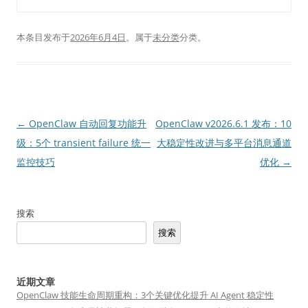
本条目发布于
2026年6月4日
。属于
未分类
分类。
文
←
OpenClaw 自动回复功能升
OpenClaw v2026.6.1 发布：10
章
级：5个 transient failure 统一
大稳定性改进与多平台消息通道
导
监控技巧
优化
→
航
搜索
搜索
近期文章
OpenClaw 技能生命周期重构：3个关键优化提升 AI Agent 稳定性