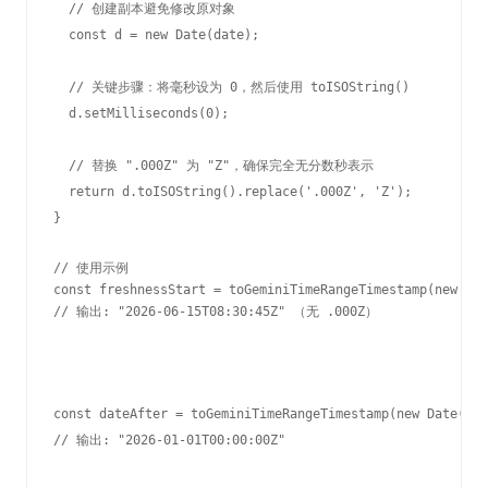
  // 创建副本避免修改原对象

  const d = new Date(date);

  // 关键步骤：将毫秒设为 0，然后使用 toISOString()

  d.setMilliseconds(0);

  // 替换 ".000Z" 为 "Z"，确保完全无分数秒表示

  return d.toISOString().replace('.000Z', 'Z');

}

// 使用示例

const freshnessStart = toGeminiTimeRangeTimestamp(new Dat
// 输出: "2026-06-15T08:30:45Z" （无 .000Z）
const dateAfter = toGeminiTimeRangeTimestamp(new Date("20