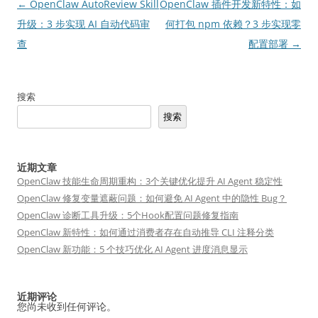
文
←
OpenClaw AutoReview Skill
OpenClaw 插件开发新特性：如
章
升级：3 步实现 AI 自动代码审
何打包 npm 依赖？3 步实现零
导
查
配置部署
→
航
搜索
搜索
近期文章
OpenClaw 技能生命周期重构：3个关键优化提升 AI Agent 稳定性
OpenClaw 修复变量遮蔽问题：如何避免 AI Agent 中的隐性 Bug？
OpenClaw 诊断工具升级：5个Hook配置问题修复指南
OpenClaw 新特性：如何通过消费者存在自动推导 CLI 注释分类
OpenClaw 新功能：5 个技巧优化 AI Agent 进度消息显示
近期评论
您尚未收到任何评论。