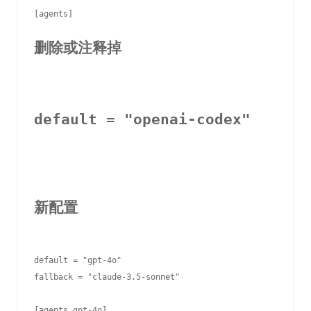
删除或注释掉
default = "openai-codex"
新配置
default = "gpt-4o"

fallback = "claude-3.5-sonnet"

[agents.gpt-4o]
