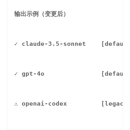
输出示例（变更后）
✓ claude-3.5-sonnet    [defa
✓ gpt-4o               [defa
⚠ openai-codex         [lega