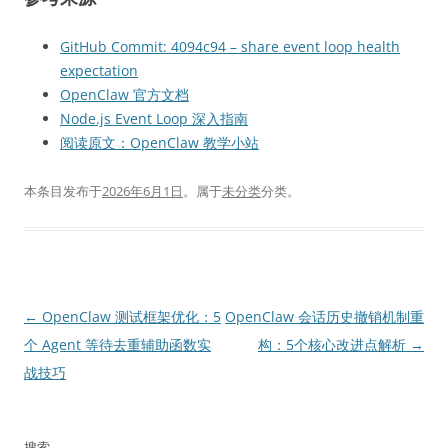
GitHub Commit: 4094c94 – share event loop health
expectation
OpenClaw 官方文档
Node.js Event Loop 深入指南
阅读原文：OpenClaw 教学小站
本条目发布于
2026年6月1日
。属于
未分类
分类。
文
←
OpenClaw 测试框架优化：5
OpenClaw 会话历史撤销机制重
章
个 Agent 等待去重辅助函数实
构：5个核心改进点解析
→
导
战技巧
航
搜索