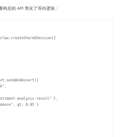
构后的 API 简化了等待逻辑：
claw.createSharedSession({

xt.sendAndAssert({

k",

ntiment-analysis-result" },

dence", gt: 0.85 }
