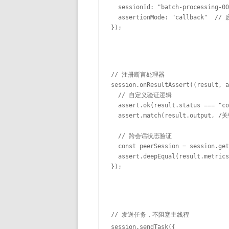
  sessionId: "batch-processing-00
  assertionMode: "callback"  /
});
// 注册断言处理器

session.onResultAssert((result, a
  // 自定义验证逻辑

  assert.ok(result.status === "
  assert.match(result.output
  // 跨会话状态验证

  const peerSession = session.get
  assert.deepEqual(result.metrics
});
// 发送任务，不阻塞主线程

session.sendTask({
