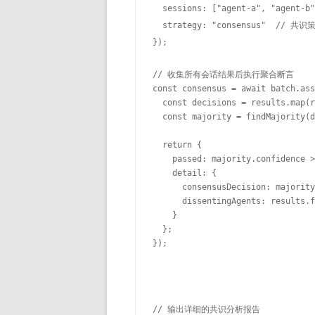
  sessions: ["agent-a", "agent-b"
  strategy: "consensus"  //
});

// 收集所有会话结果后执行聚合断言

const consensus = await batch.ass
  const decisions = results.map(r
  const majority = findMajority(d
  return {

    passed: majority.confidence >
    detail: {

      consensusDecision: majority
      dissentingAgents: results.f
    }

  };

});
// 输出详细的共识分析报告
