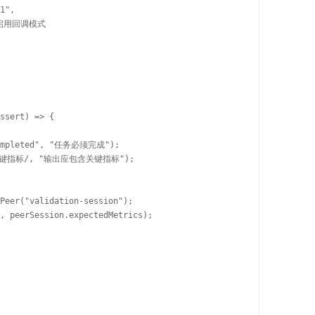
1",

/ 启用回调模式

ssert) => {

completed", "任务必须完成");

, /关键指标/, "输出应包含关键指标");

Peer("validation-session");

, peerSession.expectedMetrics);
