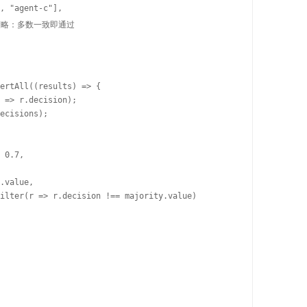
, "agent-c"],

 共识策略：多数一致即通过

ertAll((results) => {

 => r.decision);

ecisions);

 0.7,

.value,

ilter(r => r.decision !== majority.value)
