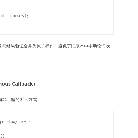
务与结果验证合并为原子操作，避免了旧版本中手动轮询状
s Callback）
持非阻塞的断言方式：
penclaw/core';

({
