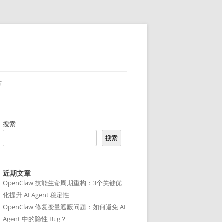
站
搜索
搜索
近期文章
OpenClaw 技能生命周期重构：3个关键优
化提升 AI Agent 稳定性
OpenClaw 修复变量遮蔽问题：如何避免 AI
Agent 中的隐性 Bug？