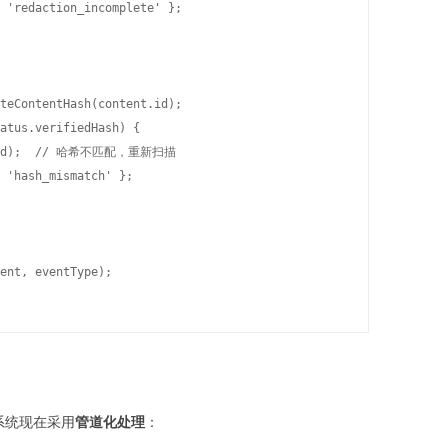
 'redaction_incomplete' };

teContentHash(content.id);

atus.verifiedHash) {

nt.id);  // 哈希不匹配，重新扫描

 'hash_mismatch' };

ent, eventType);

系统现在采用
管道化处理
：