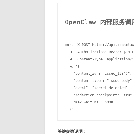
OpenClaw 内部服务
curl -X POST https://api.openclaw
  -H "Authorization: Bearer $INTE
  -H "Content-Type: application/j
  -d '{

    "content_id": "issue_12345",

    "content_type": "issue_body",

    "event": "secret_detected",

    "redaction_checkpoint": tr
    "max_wait_ms": 5000       
关键参数说明
：