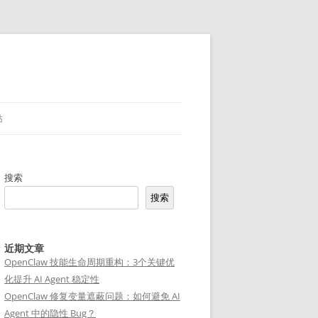
站
搜索
搜索
近期文章
OpenClaw 技能生命周期重构：3个关键优
化提升 AI Agent 稳定性
OpenClaw 修复变量遮蔽问题：如何避免 AI
Agent 中的隐性 Bug？