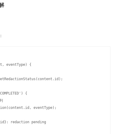
解
：
t, eventType) {

etRedactionStatus(content.id);

COMPLETED') {



ion(content.id, eventType);

id}: redaction pending