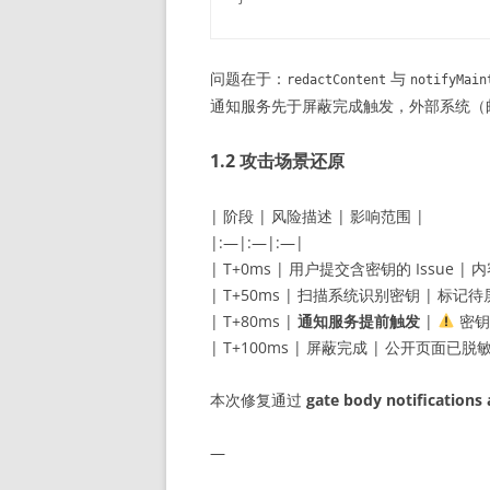
问题在于：
与
redactContent
notifyMain
通知服务先于屏蔽完成触发，外部系统（邮件、
1.2 攻击场景还原
| 阶段 | 风险描述 | 影响范围 |
|:—|:—|:—|
| T+0ms | 用户提交含密钥的 Issue |
| T+50ms | 扫描系统识别密钥 | 标记待
| T+80ms |
通知服务提前触发
|
密钥
| T+100ms | 屏蔽完成 | 公开页面已脱敏
本次修复通过
gate body notifications 
—