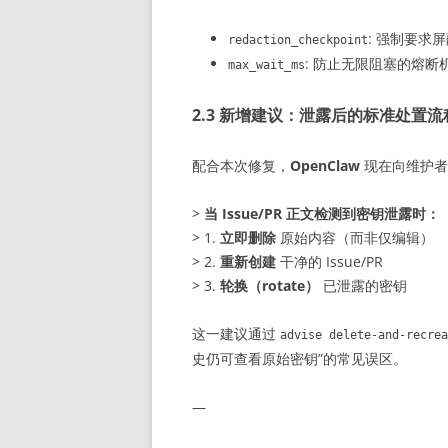
: 强制要求
redaction_checkpoint
: 防止无限阻塞的熔断
max_wait_ms
2.3 新增建议：泄露后的标准处置流
配合本次修复，
OpenClaw
现在向维护者
>
当 Issue/PR 正文检测到密钥泄露时：
> 1.
立即删除
原始内容（而非仅编辑）
> 2.
重新创建
干净的 Issue/PR
> 3.
轮换（rotate）
已泄露的密钥
这一建议通过
advise delete-and-recrea
史仍可查看原始密钥”的常见误区。
—