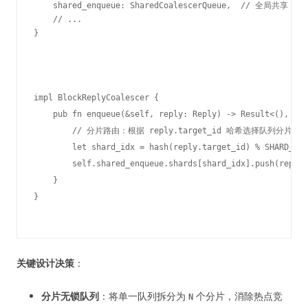
    shared_enqueue: SharedCoalescerQueue,  // 全局共享

    // ...

}
impl BlockReplyCoalescer {

    pub fn enqueue(&self, reply: Reply) -> Result<(), Que
        // 分片路由：根据 reply.target_id 哈希选择队列分片

        let shard_idx = hash(reply.target_id) % SHARD_COU
        self.shared_enqueue.shards[shard_idx].push(reply)

    }

关键设计决策
：
分片无锁队列
：将单一队列拆分为
个分片，消除热点竞
N