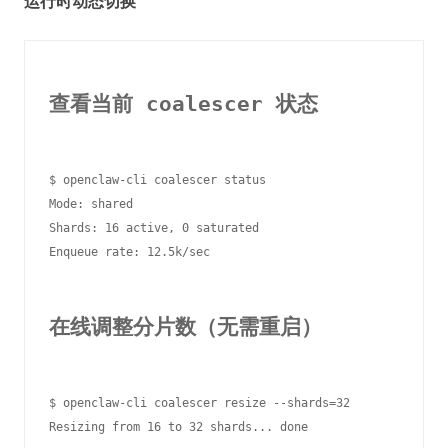
运行时动态切换
查看当前 coalescer 状态
$ openclaw-cli coalescer status

Mode: shared

Shards: 16 active, 0 saturated

Enqueue rate: 12.5k/sec

在线调整分片数（无需重启）
$ openclaw-cli coalescer resize --shards=32
