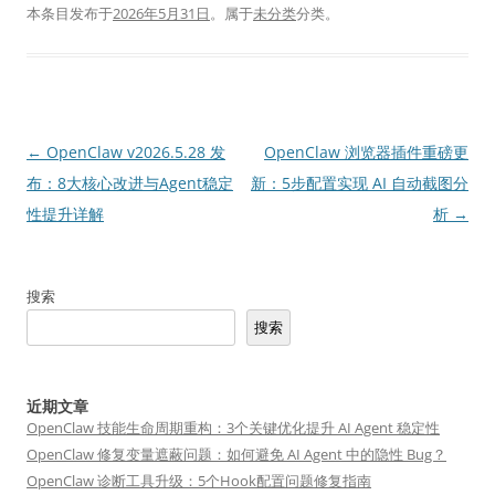
本条目发布于
2026年5月31日
。属于
未分类
分类。
文
←
OpenClaw v2026.5.28 发
OpenClaw 浏览器插件重磅更
章
布：8大核心改进与Agent稳定
新：5步配置实现 AI 自动截图分
导
性提升详解
析
→
航
搜索
搜索
近期文章
OpenClaw 技能生命周期重构：3个关键优化提升 AI Agent 稳定性
OpenClaw 修复变量遮蔽问题：如何避免 AI Agent 中的隐性 Bug？
OpenClaw 诊断工具升级：5个Hook配置问题修复指南