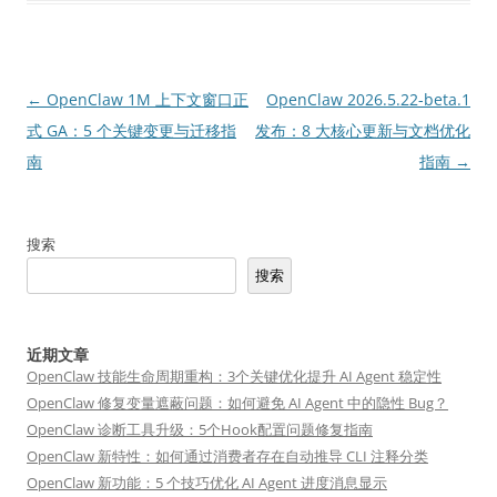
文
←
OpenClaw 1M 上下文窗口正
OpenClaw 2026.5.22-beta.1
章
式 GA：5 个关键变更与迁移指
发布：8 大核心更新与文档优化
导
南
指南
→
航
搜索
搜索
近期文章
OpenClaw 技能生命周期重构：3个关键优化提升 AI Agent 稳定性
OpenClaw 修复变量遮蔽问题：如何避免 AI Agent 中的隐性 Bug？
OpenClaw 诊断工具升级：5个Hook配置问题修复指南
OpenClaw 新特性：如何通过消费者存在自动推导 CLI 注释分类
OpenClaw 新功能：5 个技巧优化 AI Agent 进度消息显示