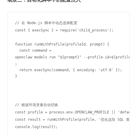
// 在 Node.js 脚本中动态选择配置

const { execSync } = require('child_process');

function runWithProfile(profileId, prompt) {

  const command = 
openclaw models run "${prompt}" --profile-id=${profileId}
;

  return execSync(command, { encoding: 'utf-8' });

}
// 根据环境变量自动切换

const profile = process.env.OPENCLAW_PROFILE || 'default'
const result = runWithProfile(profile, '优化这段 SQL 查询')