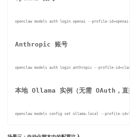
openclaw models auth login openai --profile-id=openai-pro

Anthropic 账号
openclaw models auth login anthropic --profile-id=claude-
本地 Ollama 实例（无需 OAuth，直
场景三：自动化脚本中的配置注入