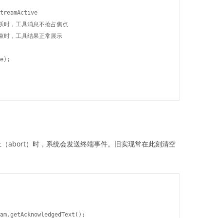
treamActive 

/ 流活跃时，工具消息不抢占焦点

/ 流结束时，工具结果正常展示

e);

或中止（abort）时，系统会发送终端事件。旧实现常在此刻清空
am.getAcknowledgedText();
