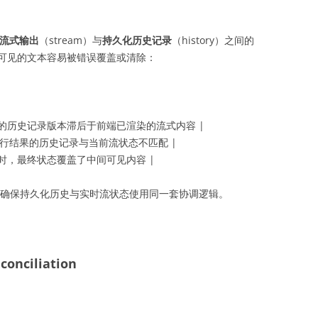
流式输出
（stream）与
持久化历史记录
（history）之间的
可见的文本容易被错误覆盖或清除：
的历史记录版本滞后于前端已渲染的流式内容 |
具执行结果的历史记录与当前流状态不匹配 |
时，最终状态覆盖了中间可见内容 |
确保持久化历史与实时流状态使用同一套协调逻辑。
onciliation