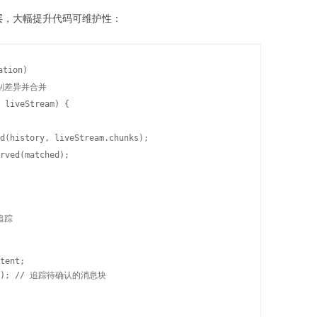
立层，大幅提升代码可维护性：
tion)

差异并合并

 liveStream) {

d(history, liveStream.chunks);

rved(matched);

踪

tent;

k.id); // 追踪待确认的消息块
