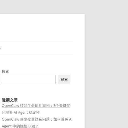
站
搜索
搜索
近期文章
OpenClaw 技能生命周期重构：3个关键优
化提升 AI Agent 稳定性
OpenClaw 修复变量遮蔽问题：如何避免 AI
Agent 中的隐性 Bug？