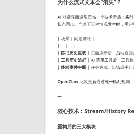
为什么流式文本会”消失”？
AI 对话界面通常面临一个技术矛盾：
实时
状态同步。当以下三种情况发生时，用户
| 场景 | 问题描述 |
|:—|:—|
|
陈旧历史重载
| 页面刷新后，后端返回
|
工具历史追赶
| AI 调用工具后，工
|
终端事件中断
| 任务完成、出错或中止
OpenClaw
此次更新通过统一匹配规则，
—
核心技术：Stream/History Rec
重构后的三大模块