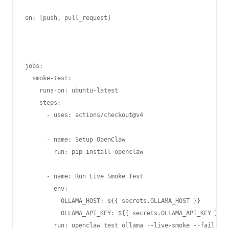
on: [push, pull_request]
jobs:

  smoke-test:

    runs-on: ubuntu-latest

    steps:

      - uses: actions/checkout@v4

      - name: Setup OpenClaw

        run: pip install openclaw

      - name: Run Live Smoke Test

        env:

          OLLAMA_HOST: ${{ secrets.OLLAMA_HOST }}

          OLLAMA_API_KEY: ${{ secrets.OLLAMA_API_KEY }}
