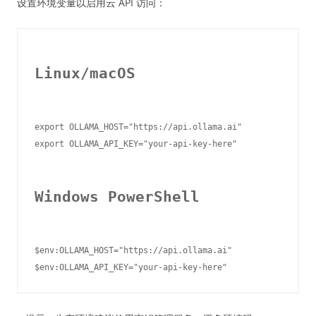
设置环境变量以启用云 API 访问：
Linux/macOS
export OLLAMA_HOST="https://api.ollama.ai"

export OLLAMA_API_KEY="your-api-key-here"

Windows PowerShell
$env:OLLAMA_HOST="https://api.ollama.ai"
