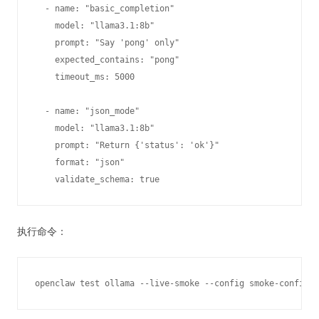
  - name: "basic_completion"

    model: "llama3.1:8b"

    prompt: "Say 'pong' only"

    expected_contains: "pong"

    timeout_ms: 5000

  - name: "json_mode"

    model: "llama3.1:8b"

    prompt: "Return {'status': 'ok'}"

    format: "json"

执行命令：