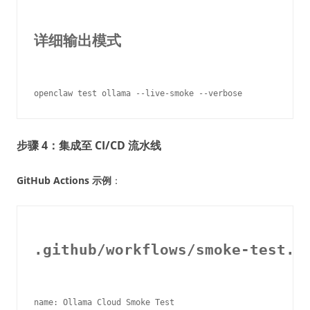
详细输出模式
步骤 4：集成至 CI/CD 流水线
GitHub Actions 示例
：
.github/workflows/smoke-test.y
name: Ollama Cloud Smoke Test
