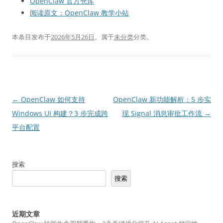
OpenClaw 官方仓库
阅读原文：OpenClaw 教学小站
本条目发布于
2026年5月26日
。属于
未分类
分类。
文
←
OpenClaw 如何支持
OpenClaw 新功能解析：5 步实
章
Windows UI 构建？3 步完成跨
现 Signal 消息审批工作流
→
导
平台配置
航
搜索
搜索
近期文章