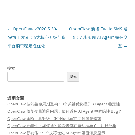
文
←
OpenClaw v2026.5.30-
OpenClaw 新增 Twilio SMS 通
章
beta.1 发布：5大核心升级与多
道：7 步实现 AI Agent 短信交
导
平台消息稳定性优化
互
→
航
搜索
搜索
近期文章
OpenClaw 技能生命周期重构：3个关键优化提升 AI Agent 稳定性
OpenClaw 修复变量遮蔽问题：如何避免 AI Agent 中的隐性 Bug？
OpenClaw 诊断工具升级：5个Hook配置问题修复指南
OpenClaw 新特性：如何通过消费者存在自动推导 CLI 注释分类
OpenClaw 新功能：5 个技巧优化 AI Agent 进度消息显示