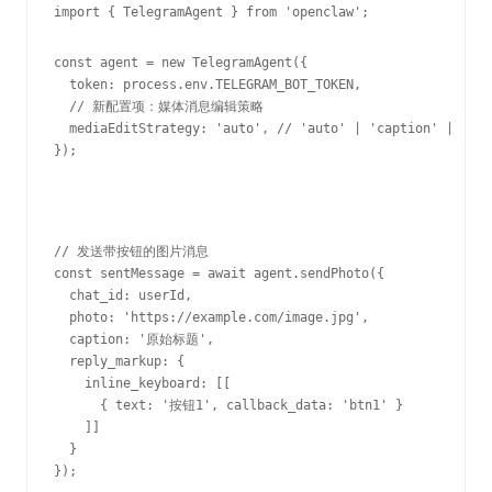
import { TelegramAgent } from 'openclaw';

const agent = new TelegramAgent({

  token: process.env.TELEGRAM_BOT_TOKEN,

  // 新配置项：媒体消息编辑策略

  mediaEditStrategy: 'auto', // 'auto' | 'caption' | 'tex
});
// 发送带按钮的图片消息

const sentMessage = await agent.sendPhoto({

  chat_id: userId,

  photo: 'https://example.com/image.jpg',

  caption: '原始标题',

  reply_markup: {

    inline_keyboard: [[

      { text: '按钮1', callback_data: 'btn1' }

    ]]

  }

});