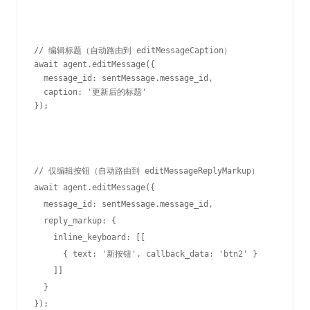
// 编辑标题（自动路由到 editMessageCaption）

await agent.editMessage({

  message_id: sentMessage.message_id,

  caption: '更新后的标题'

});
// 仅编辑按钮（自动路由到 editMessageReplyMarkup）

await agent.editMessage({

  message_id: sentMessage.message_id,

  reply_markup: {

    inline_keyboard: [[

      { text: '新按钮', callback_data: 'btn2' }

    ]]

  }
