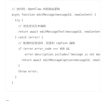
// 伪代码：OpenClaw 内部路由逻辑

async function editMessage(messageId, newContent) {

  try {

    // 优先尝试文本编辑

    return await editMessageText(messageId, newContent);

  } catch (error) {

    // 检测特定错误码，回退到 caption 编辑

    if (error.error_code === 400 && 

        error.description.includes("message is not modifi
      return await editMessageCaption(messageId, newConte
    }

    throw error;

  }

—