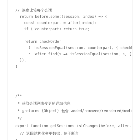
// 深度比较每个会话

  return before.some((session, index) => {

    const counterpart = after[index];

    if (!counterpart) return true;

    return checkOrder 

      ? !isSessionEqual(session, counterpart, { checkMeta
      : !after.find(s => isSessionEqual(session, s, { che
  });

}
/**

 * 获取会话列表变更的详细信息

 * @returns {Object} 包含 added/removed/reordered/modif
 */

export function getSessionsListChanges(before, after, opt
  // 返回结构化变更数据，便于断言
