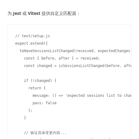
为
Jest
或
Vitest
提供自定义匹配器：
// test/setup.js

expect.extend({

  toHaveSessionsListChanged(received, expectedChanges) {

    const { before, after } = received;

    const changed = isSessionsListChanged(before, after);

    if (!changed) {

      return {

        message: () => 'expected sessions list to change,
        pass: false

      };

    }

    // 验证具体变更内容...
