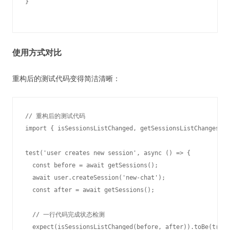
使用方式对比
重构后的测试代码变得简洁清晰：
// 重构后的测试代码

import { isSessionsListChanged, getSessionsListChanges } 
test('user creates new session', async () => {

  const before = await getSessions();

  await user.createSession('new-chat');

  const after = await getSessions();

  // 一行代码完成状态检测

  expect(isSessionsListChanged(before, after)).toBe(true)