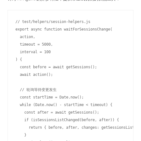
// test/helpers/session-helpers.js

export async function waitForSessionsChange(

  action, 

  timeout = 5000,

  interval = 100

) {

  const before = await getSessions();

  await action();

  // 轮询等待变更发生

  const startTime = Date.now();

  while (Date.now() - startTime < timeout) {

    const after = await getSessions();

    if (isSessionsListChanged(before, after)) {

      return { before, after, changes: getSessionsListCha
    }
