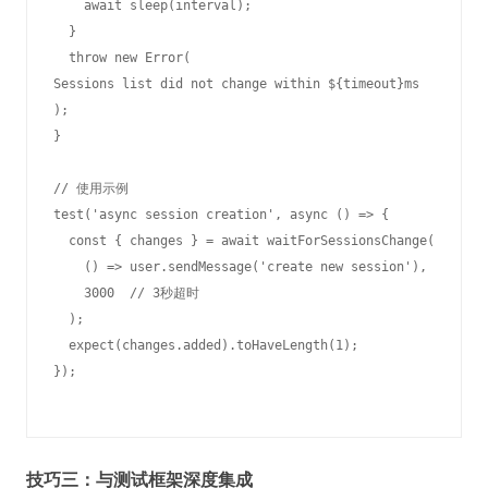
    await sleep(interval);

  }

  throw new Error(
Sessions list did not change within ${timeout}ms
);

}

// 使用示例

test('async session creation', async () => {

  const { changes } = await waitForSessionsChange(

    () => user.sendMessage('create new session'),

    3000  // 3秒超时

  );

  expect(changes.added).toHaveLength(1);

技巧三：与测试框架深度集成