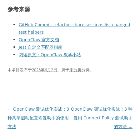
参考来源
GitHub Commit: refactor: share sessions list changed
test helpers
OpenClaw 官方文档
Jest 自定义匹配器指南
阅读原文：OpenClaw 教学小站
本条目发布于
2026年6月2日
。属于
未分类
分类。
文
←
OpenClaw 测试优化实战：3
OpenClaw 测试优化实战：3 种
章
种共享启动配置恢复助手的使用
复用 Connect Policy 测试助手
导
方法
的方法
→
航