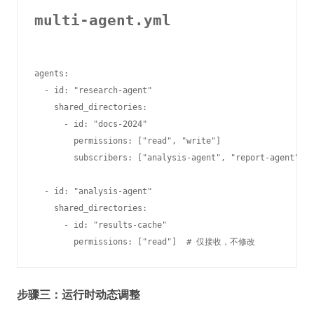
multi-agent.yml
agents:

  - id: "research-agent"

    shared_directories:

      - id: "docs-2024"

        permissions: ["read", "write"]

        subscribers: ["analysis-agent", "report-agent"]

  - id: "analysis-agent"

    shared_directories:

      - id: "results-cache"

步骤三：运行时动态调整