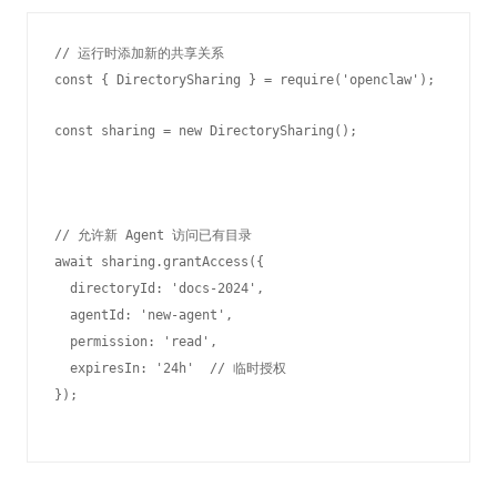
// 运行时添加新的共享关系

const { DirectorySharing } = require('openclaw');

const sharing = new DirectorySharing();
// 允许新 Agent 访问已有目录

await sharing.grantAccess({

  directoryId: 'docs-2024',

  agentId: 'new-agent',

  permission: 'read',

  expiresIn: '24h'  // 临时授权
