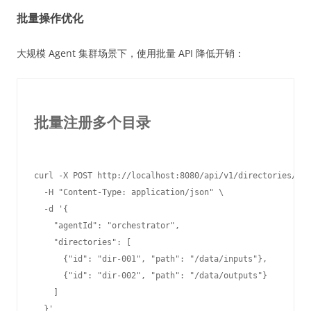
批量操作优化
大规模 Agent 集群场景下，使用批量 API 降低开销：
批量注册多个目录
curl -X POST http://localhost:8080/api/v1/directories/bat
  -H "Content-Type: application/json" \

  -d '{

    "agentId": "orchestrator",

    "directories": [

      {"id": "dir-001", "path": "/data/inputs"},

      {"id": "dir-002", "path": "/data/outputs"}

    ]
