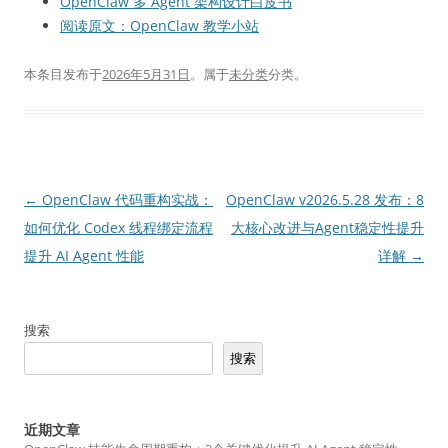
OpenClaw 多 Agent 架构设计白皮书
阅读原文：OpenClaw 教学小站
本条目发布于
2026年5月31日
。属于
未分类
分类。
文
←
OpenClaw 代码重构实战：
OpenClaw v2026.5.28 发布：8
章
如何优化 Codex 线程绑定流程
大核心改进与Agent稳定性提升
导
提升 AI Agent 性能
详解
→
航
搜索
搜索
近期文章