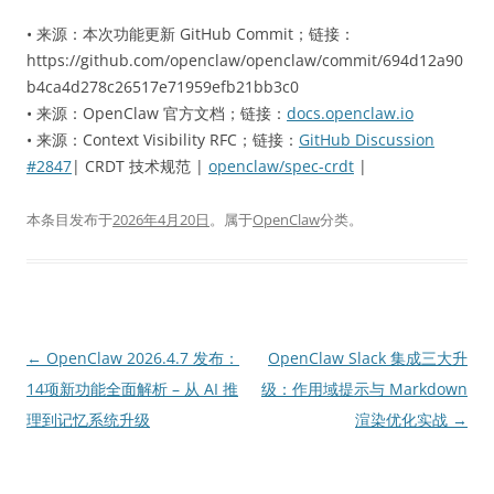
• 来源：本次功能更新 GitHub Commit；链接：
https://github.com/openclaw/openclaw/commit/694d12a90
b4ca4d278c26517e71959efb21bb3c0
• 来源：OpenClaw 官方文档；链接：
docs.openclaw.io
• 来源：Context Visibility RFC；链接：
GitHub Discussion
#2847
| CRDT 技术规范 |
openclaw/spec-crdt
|
本条目发布于
2026年4月20日
。属于
OpenClaw
分类。
文
←
OpenClaw 2026.4.7 发布：
OpenClaw Slack 集成三大升
章
14项新功能全面解析 – 从 AI 推
级：作用域提示与 Markdown
导
理到记忆系统升级
渲染优化实战
→
航