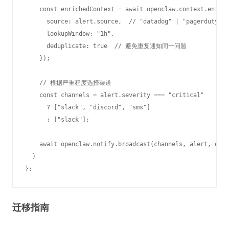
    const enrichedContext = await openclaw.context.enrich
      source: alert.source,  // "datadog" | "pagerduty" |
      lookupWindow: "1h",

      deduplicate: true  // 避免重复通知同一问题

    });

    // 根据严重程度选择渠道

    const channels = alert.severity === "critical" 

      ? ["slack", "discord", "sms"] 

      : ["slack"];

    await openclaw.notify.broadcast(channels, alert, enri
  }

迁移指南