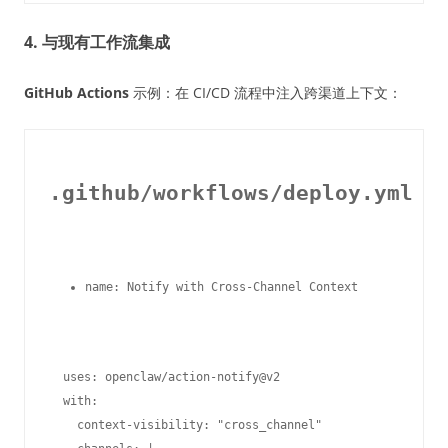
4. 与现有工作流集成
GitHub Actions
示例：在 CI/CD 流程中注入跨渠道上下文：
.github/workflows/deploy.yml
name: Notify with Cross-Channel Context
  uses: openclaw/action-notify@v2

  with:

    context-visibility: "cross_channel"
