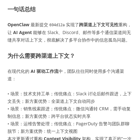
一句话总结
OpenClaw
最新提交
实现了
跨渠道上下文可见性
重构，
694d12a
让
AI Agent
能够在 Slack、Discord、邮件等多个通信渠道间无
缝共享对话上下文，彻底解决了多平台协作中的信息孤岛问题。
为什么需要跨渠道上下文？
在现代化的
AI 驱动工作流
中，团队往往同时使用多个沟通渠
道：
• 场景：技术支持工单；传统痛点：Slack 讨论后邮件跟进，上下
文丢失；新方案优势：全渠道上下文自动同步
• 场景：销售线索跟进；传统痛点：微信沟通转 CRM，需手动复
制信息；新方案优势：跨平台状态实时共享
• 场景：运维告警处理；传统痛点：PagerDuty 告警与团队群聊
脱节；新方案优势：统一上下文视图
本次更新通过重构
Context Visibility
架构，实现了真正的”一次