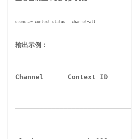
openclaw context status --channel=all

输出示例：
Channel      Context ID       
──────────────────────────────