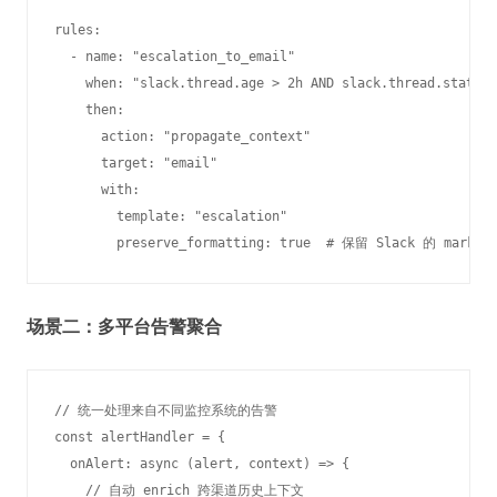
rules:

  - name: "escalation_to_email"

    when: "slack.thread.age > 2h AND slack.thread.status 
    then:

      action: "propagate_context"

      target: "email"

      with:

        template: "escalation"

场景二：多平台告警聚合
// 统一处理来自不同监控系统的告警

const alertHandler = {

  onAlert: async (alert, context) => {

    // 自动 enrich 跨渠道历史上下文
