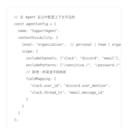
// 在 Agent 定义中配置上下文可见性

const agentConfig = {

  name: "SupportAgent",

  contextVisibility: {

    level: "organization",  // personal | team | organiza
    scope: {

      includeChannels: ["slack", "discord", "email"],

      excludePatterns: ["/sensitive.
/", "/password.
/"],

      // 新增：跨渠道字段映射

      fieldMapping: {

        "slack.user_id": "discord.user_mention",

        "slack.thread_ts": "email.message_id"

      }

    }

  }
