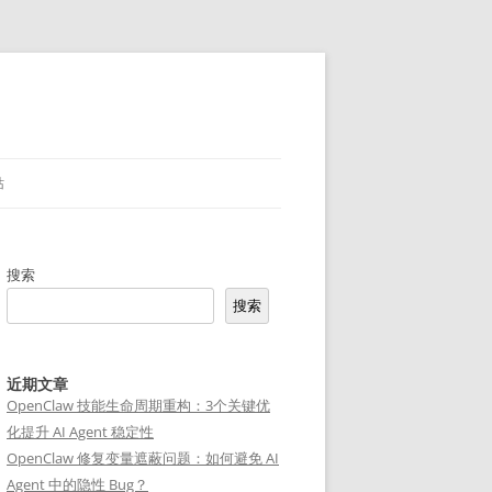
站
搜索
搜索
近期文章
OpenClaw 技能生命周期重构：3个关键优
化提升 AI Agent 稳定性
OpenClaw 修复变量遮蔽问题：如何避免 AI
Agent 中的隐性 Bug？