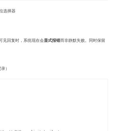
→ 下拉选择器
可见回复时，系统现在会
显式报错
而非静默失败。同时保留
记录）