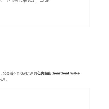
it"  // 新增：explicit | silent

成时，父会话不再收到冗余的
心跳唤醒 (heartbeat wake-
调用。