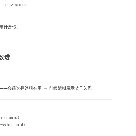
审计反馈。
改进
——会话选择器现在用
前缀清晰展示父子关系：
└─
on-uuid)
