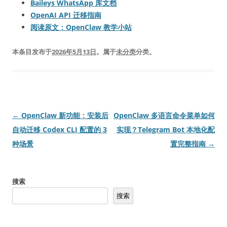
Baileys WhatsApp 库文档
OpenAI API 迁移指南
阅读原文：OpenClaw 教学小站
本条目发布于
2026年5月13日
。属于
未分类
分类。
文
←
OpenClaw 新功能：安装后
OpenClaw 多语言命令菜单如何
章
自动迁移 Codex CLI 配置的 3
实现？Telegram Bot 本地化配
导
种场景
置完整指南
→
航
搜索
搜索