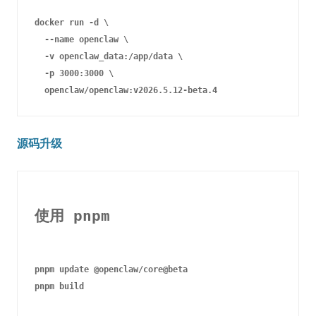
docker run -d \

  --name openclaw \

  -v openclaw_data:/app/data \

  -p 3000:3000 \

源码升级
使用 pnpm
pnpm update @openclaw/core@beta

pnpm build
