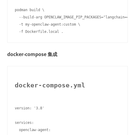
podman build \

  --build-arg OPENCLAW_IMAGE_PIP_PACKAGES="langchain==0.1
  -t my-openclaw-agent:custom \

docker-compose 集成
docker-compose.yml
version: '3.8'

services:

  openclaw-agent:
