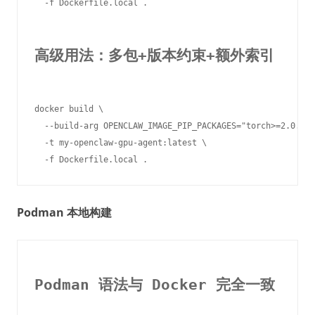
  -f Dockerfile.local .

高级用法：多包+版本约束+额外索引
docker build \

  --build-arg OPENCLAW_IMAGE_PIP_PACKAGES="torch>=2.0.0 t
  -t my-openclaw-gpu-agent:latest \

Podman 本地构建
Podman 语法与 Docker 完全一致