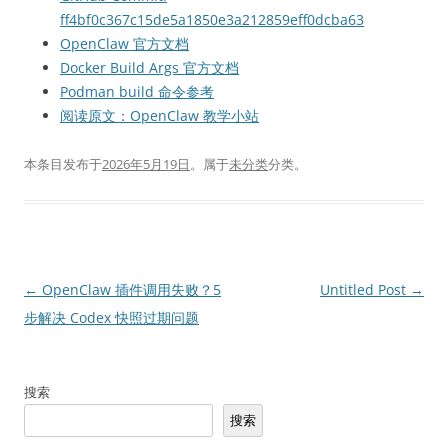
ff4bf0c367c15de5a1850e3a212859eff0dcba63
OpenClaw 官方文档
Docker Build Args 官方文档
Podman build 命令参考
阅读原文：OpenClaw 教学小站
本条目发布于
2026年5月19日
。属于
未分类
分类。
文
←
OpenClaw 插件调用失败？5
Untitled Post
→
章
步解决 Codex 快照过期问题
导
航
搜索
搜索