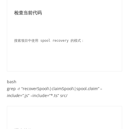
检查当前代码
搜索项目中使用 spool recovery 的模式：
bash
grep -r “recoverSpool\|claimSpool\|spool.
claim” –
include=”
.js” –include=”*.ts” src/