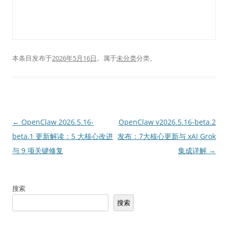
本条目发布于
2026年5月16日
。属于
未分类
分类。
文
←
OpenClaw 2026.5.16-
OpenClaw v2026.5.16-beta.2
章
beta.1 更新解读：5 大核心改进
发布：7大核心更新与 xAI Grok
导
与 9 项关键修复
集成详解
→
航
搜索
搜索