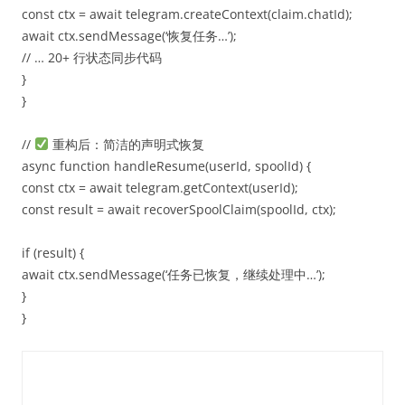
const ctx = await telegram.createContext(claim.chatId);
await ctx.sendMessage(‘恢复任务…’);
// … 20+ 行状态同步代码
}
}
//
重构后：简洁的声明式恢复
async function handleResume(userId, spoolId) {
const ctx = await telegram.getContext(userId);
const result = await recoverSpoolClaim(spoolId, ctx);
if (result) {
await ctx.sendMessage(‘任务已恢复，继续处理中…’);
}
}