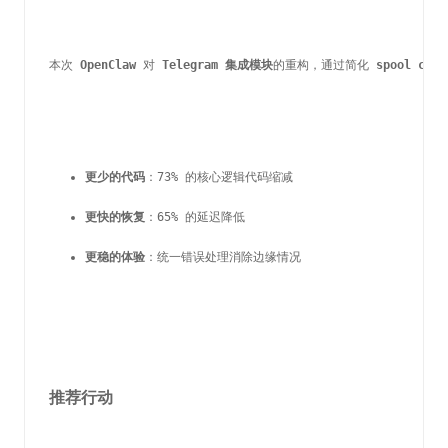
本次 
OpenClaw
 对 
Telegram 集成模块
的重构，通过简化 
spool clai
更少的代码
：73% 的核心逻辑代码缩减
更快的恢复
：65% 的延迟降低
更稳的体验
：统一错误处理消除边缘情况
推荐行动