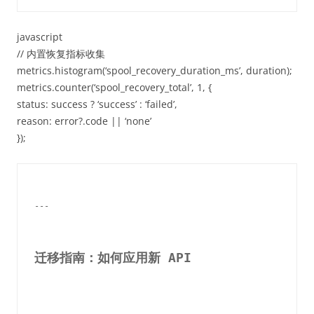
javascript
// 内置恢复指标收集
metrics.histogram(‘spool_recovery_duration_ms’, duration);
metrics.counter(‘spool_recovery_total’, 1, {
status: success ? ‘success’ : ‘failed’,
reason: error?.code || ‘none’
});
---

迁移指南：如何应用新 API