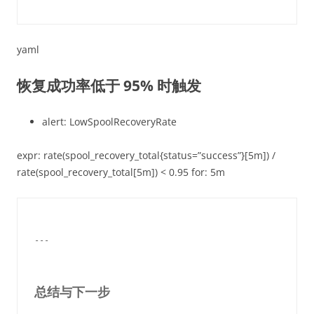
yaml
恢复成功率低于 95% 时触发
alert: LowSpoolRecoveryRate
expr: rate(spool_recovery_total{status=”success”}[5m]) /
rate(spool_recovery_total[5m]) < 0.95 for: 5m
---

总结与下一步