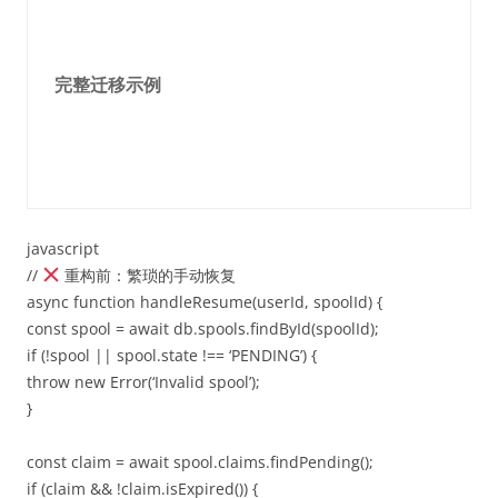
完整迁移示例
javascript
//
重构前：繁琐的手动恢复
async function handleResume(userId, spoolId) {
const spool = await db.spools.findById(spoolId);
if (!spool || spool.state !== ‘PENDING’) {
throw new Error(‘Invalid spool’);
}
const claim = await spool.claims.findPending();
if (claim && !claim.isExpired()) {