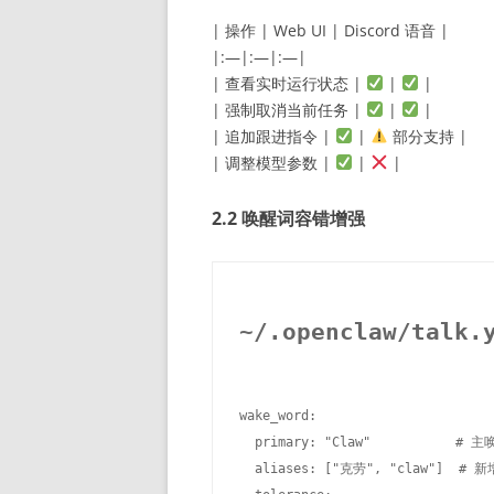
| 操作 | Web UI | Discord 语音 |
|:—|:—|:—|
| 查看实时运行状态 |
|
|
| 强制取消当前任务 |
|
|
| 追加跟进指令 |
|
部分支持 |
| 调整模型参数 |
|
|
2.2 唤醒词容错增强
~/.openclaw/talk
wake_word:

  primary: "Claw"           # 主
  aliases: ["克劳", "claw"]  #