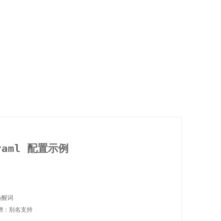
.yaml 配置示例
唤醒词

 新增：别名支持
