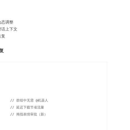
动态调整
对话上下文
恢复
修复
e,      // 群组中无需 @机器人

,       // 延迟下载节省流量

rue      // 拇指表情审批（新）
