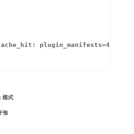
cache_hit: plugin_manifests=47/47, 
 模式
时干预