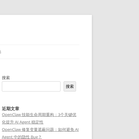
站
搜索
搜索
近期文章
OpenClaw 技能生命周期重构：3个关键优
化提升 AI Agent 稳定性
OpenClaw 修复变量遮蔽问题：如何避免 AI
Agent 中的隐性 Bug？