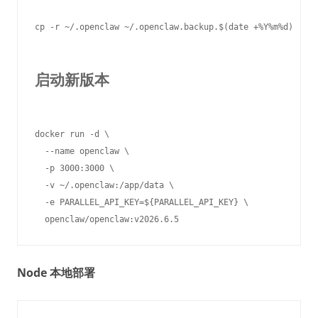
cp -r ~/.openclaw ~/.openclaw.backup.$(date +%Y%m%d)

启动新版本
docker run -d \

  --name openclaw \

  -p 3000:3000 \

  -v ~/.openclaw:/app/data \

  -e PARALLEL_API_KEY=${PARALLEL_API_KEY} \

Node 本地部署